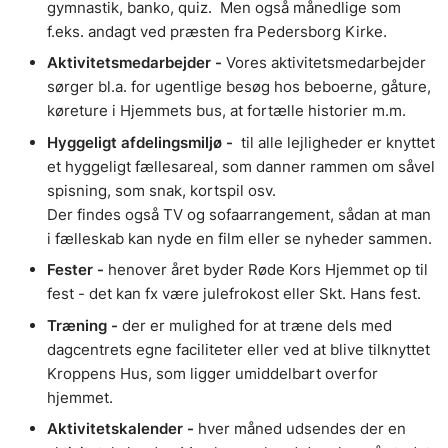
gymnastik, banko, quiz. Men også månedlige som
f.eks. andagt ved præsten fra Pedersborg Kirke.
Aktivitetsmedarbejder -
Vores aktivitetsmedarbejder
sørger bl.a. for ugentlige besøg hos beboerne, gåture,
køreture i Hjemmets bus, at fortælle historier m.m.
Hyggeligt afdelingsmiljø -
til alle lejligheder er knyttet
et hyggeligt fællesareal, som danner rammen om såvel
spisning, som snak, kortspil osv.
Der findes også TV og sofaarrangement, sådan at man
i fælleskab kan nyde en film eller se nyheder sammen.
Fester -
henover året byder Røde Kors Hjemmet op til
fest - det kan fx være julefrokost eller Skt. Hans fest.
Træning -
der er mulighed for at træne dels med
dagcentrets egne faciliteter eller ved at blive tilknyttet
Kroppens Hus, som ligger umiddelbart overfor
hjemmet.
Aktivitetskalender -
hver måned udsendes der en