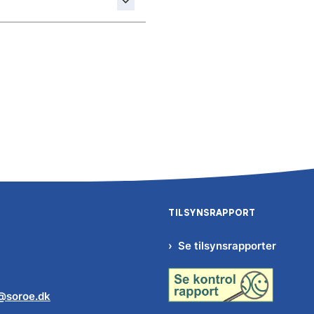
TILSYNSRAPPORT
Se tilsynsrapporter
@soroe.dk