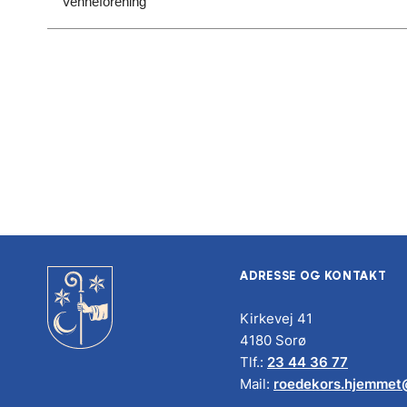
Venneforening
ADRESSE OG KONTAKT
Kirkevej 41
4180 Sorø
Tlf.:
23 44 36 77
Mail:
roedekors.hjemmet